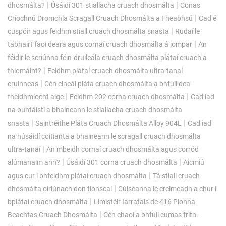
|
|
dhosmálta?
Úsáidí 301 stiallacha cruach dhosmálta
Conas
|
Críochnú Dromchla Scragall Cruach Dhosmálta a Fheabhsú
Cad é
|
cuspóir agus feidhm stiall cruach dhosmálta snasta
Rudaí le
|
tabhairt faoi deara agus cornaí cruach dhosmálta á iompar
An
féidir le scriúnna féin-druileála cruach dhosmálta plátaí cruach a
|
thiomáint?
Feidhm plátaí cruach dhosmálta ultra-tanaí
|
cruinneas
Cén cineál pláta cruach dhosmálta a bhfuil dea-
|
|
fheidhmíocht aige
Feidhm 202 corna cruach dhosmálta
Cad iad
na buntáistí a bhaineann le stiallacha cruach dhosmálta
|
|
snasta
Saintréithe Pláta Cruach Dhosmálta Alloy 904L
Cad iad
na húsáidí coitianta a bhaineann le scragall cruach dhosmálta
|
ultra-tanaí
An mbeidh cornaí cruach dhosmálta agus corród
|
|
alúmanaim ann?
Úsáidí 301 corna cruach dhosmálta
Aicmiú
|
agus cur i bhfeidhm plátaí cruach dhosmálta
Tá stiall cruach
|
dhosmálta oiriúnach don tionscal
Cúiseanna le creimeadh a chur i
|
bplátaí cruach dhosmálta
Limistéir Iarratais de 416 Pionna
|
Beachtas Cruach Dhosmálta
Cén chaoi a bhfuil cumas frith-