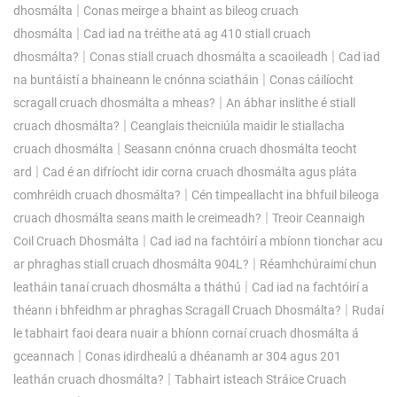
|
dhosmálta
Conas meirge a bhaint as bileog cruach
|
dhosmálta
Cad iad na tréithe atá ag 410 stiall cruach
|
|
dhosmálta?
Conas stiall cruach dhosmálta a scaoileadh
Cad iad
|
na buntáistí a bhaineann le cnónna sciatháin
Conas cáilíocht
|
scragall cruach dhosmálta a mheas?
An ábhar inslithe é stiall
|
cruach dhosmálta?
Ceanglais theicniúla maidir le stiallacha
|
cruach dhosmálta
Seasann cnónna cruach dhosmálta teocht
|
ard
Cad é an difríocht idir corna cruach dhosmálta agus pláta
|
comhréidh cruach dhosmálta?
Cén timpeallacht ina bhfuil bileoga
|
cruach dhosmálta seans maith le creimeadh?
Treoir Ceannaigh
|
Coil Cruach Dhosmálta
Cad iad na fachtóirí a mbíonn tionchar acu
|
ar phraghas stiall cruach dhosmálta 904L?
Réamhchúraimí chun
|
leatháin tanaí cruach dhosmálta a tháthú
Cad iad na fachtóirí a
|
théann i bhfeidhm ar phraghas Scragall Cruach Dhosmálta?
Rudaí
le tabhairt faoi deara nuair a bhíonn cornaí cruach dhosmálta á
|
gceannach
Conas idirdhealú a dhéanamh ar 304 agus 201
|
leathán cruach dhosmálta?
Tabhairt isteach Stráice Cruach