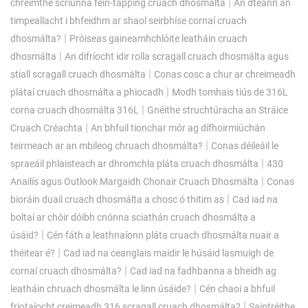
|
chreimthe scriúnna féin-tapping cruach dhosmálta
An dtéann an
timpeallacht i bhfeidhm ar shaol seirbhíse cornaí cruach
|
dhosmálta?
Próiseas gaineamhchlóite leatháin cruach
|
dhosmálta
An difríocht idir rolla scragall cruach dhosmálta agus
|
stiall scragall cruach dhosmálta
Conas cosc ​​a chur ar chreimeadh
|
plátaí cruach dhosmálta a phiocadh
Modh tomhais tiús de 316L
|
corna cruach dhosmálta 316L
Gnéithe struchtúracha an Stráice
|
Cruach Créachta
An bhfuil tionchar mór ag dífhoirmiúchán
|
teirmeach ar an mbileog chruach dhosmálta?
Conas déileáil le
|
spraeáil phlaisteach ar dhromchla pláta cruach dhosmálta
430
|
Anailís agus Outlook Margaidh Chonair Cruach Dhosmálta
Conas
|
bioráin duail cruach dhosmálta a chosc ó thitim as
Cad iad na
boltaí ar chóir dóibh cnónna sciathán cruach dhosmálta a
|
úsáid?
Cén fáth a leathnaíonn pláta cruach dhosmálta nuair a
|
théitear é?
Cad iad na ceanglais maidir le húsáid lasmuigh de
|
cornaí cruach dhosmálta?
Cad iad na fadhbanna a bheidh ag
|
leatháin chruach dhosmálta le linn úsáide?
Cén chaoi a bhfuil
|
friotaíocht creimeadh 316 scragall cruach dhosmálta?
Saintréithe