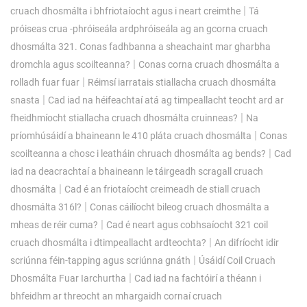
|
cruach dhosmálta i bhfriotaíocht agus i neart creimthe
Tá
próiseas crua -phróiseála ardphróiseála ag an gcorna cruach
dhosmálta 321. Conas fadhbanna a sheachaint mar gharbha
|
dromchla agus scoilteanna?
Conas corna cruach dhosmálta a
|
rolladh fuar fuar
Réimsí iarratais stiallacha cruach dhosmálta
|
snasta
Cad iad na héifeachtaí atá ag timpeallacht teocht ard ar
|
fheidhmíocht stiallacha cruach dhosmálta cruinneas?
Na
|
príomhúsáidí a bhaineann le 410 pláta cruach dhosmálta
Conas
|
scoilteanna a chosc i leatháin chruach dhosmálta ag bends?
Cad
iad na deacrachtaí a bhaineann le táirgeadh scragall cruach
|
dhosmálta
Cad é an friotaíocht creimeadh de stiall cruach
|
dhosmálta 316l?
Conas cáilíocht bileog cruach dhosmálta a
|
mheas de réir cuma?
Cad é neart agus cobhsaíocht 321 coil
|
cruach dhosmálta i dtimpeallacht ardteochta?
An difríocht idir
|
scriúnna féin-tapping agus scriúnna gnáth
Úsáidí Coil Cruach
|
Dhosmálta Fuar Iarchurtha
Cad iad na fachtóirí a théann i
bhfeidhm ar threocht an mhargaidh cornaí cruach