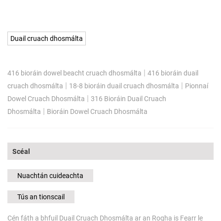
Duail cruach dhosmálta
|
416 bioráin dowel beacht cruach dhosmálta
416 bioráin duail
|
|
cruach dhosmálta
18-8 bioráin duail cruach dhosmálta
Pionnaí
|
Dowel Cruach Dhosmálta
316 Bioráin Duail Cruach
|
Dhosmálta
Bioráin Dowel Cruach Dhosmálta
Scéal
Nuachtán cuideachta
Tús an tionscail
Cén fáth a bhfuil Duail Cruach Dhosmálta ar an Rogha is Fearr le