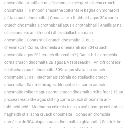
|
dhosmálta
Anailís ar na cúiseanna le meirge stiallacha cruach
|
dhosmálta
Trí mhodh snasaithe coitianta le haghaidh monaróirí
|
pláta cruach dhosmálta
Conas aire a thabhairt agus 304 corna
|
cruach dhosmálta a chothabháil agus a chothabháil
Anailís ar na
cúiseanna leis an difríocht i dtiús stiallacha cruach
|
dhosmálta
Conas stiall cruach dhosmálta 316L a
|
cheannach
Conas idirdhealú a dhéanamh idir 304 cruach
|
dhosmálta agus 201 cruach dhosmálta?
Cad is brí le dromchla
|
corna cruach dhosmálta 2B agus BA faoi seach?
An difríocht idir
stiallacha cruach dhosmálta 309s agus stiallacha cruach
|
dhosmálta 310s
Riachtanais stórála do stiallacha cruach
|
dhosmálta
Saintréithe agus difríochtaí idir corna cruach
|
dhosmálta rollta te agus corna cruach dhosmálta rollta fuar
Tá an
próiseas leacaithe agus slitting corna cruach dhosmálta an -
|
tábhachtach!
Modhanna cóireála teasa a úsáidtear go coitianta le
|
haghaidh stiallacha cruach dhosmálta
Conas an dromchla
|
damáiste de 304 píopa cruach dhosmálta a ghlanadh
Saintréithe