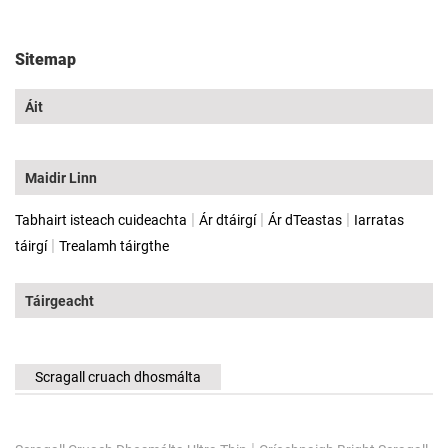
Sitemap
Áit
Maidir Linn
|
|
|
Tabhairt isteach cuideachta
Ár dtáirgí
Ár dTeastas
Iarratas
|
táirgí
Trealamh táirgthe
Táirgeacht
Scragall cruach dhosmálta