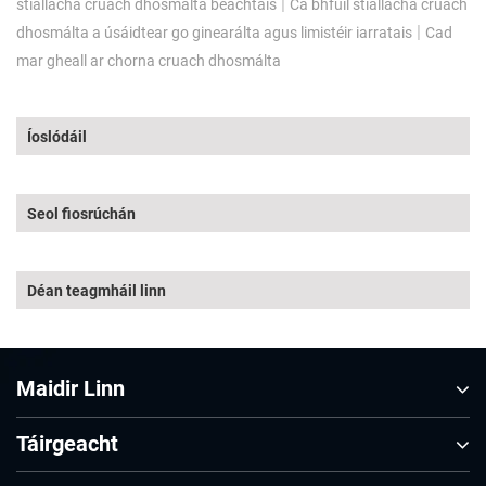
|
stiallacha cruach dhosmálta beachtais
Cá bhfuil stiallacha cruach
|
dhosmálta a úsáidtear go ginearálta agus limistéir iarratais
Cad
mar gheall ar chorna cruach dhosmálta
Íoslódáil
Seol fiosrúchán
Déan teagmháil linn
Maidir Linn
Táirgeacht