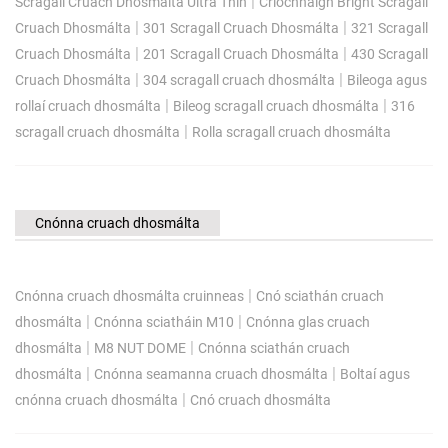
|
Scragall Cruach Dhosmálta Ultra Thin
Críochnaigh Bright Scragall
|
|
Cruach Dhosmálta
301 Scragall Cruach Dhosmálta
321 Scragall
|
|
Cruach Dhosmálta
201 Scragall Cruach Dhosmálta
430 Scragall
|
|
Cruach Dhosmálta
304 scragall cruach dhosmálta
Bileoga agus
|
|
rollaí cruach dhosmálta
Bileog scragall cruach dhosmálta
316
|
scragall cruach dhosmálta
Rolla scragall cruach dhosmálta
Cnónna cruach dhosmálta
|
Cnónna cruach dhosmálta cruinneas
Cnó sciathán cruach
|
|
dhosmálta
Cnónna sciatháin M10
Cnónna glas cruach
|
|
dhosmálta
M8 NUT DOME
Cnónna sciathán cruach
|
|
dhosmálta
Cnónna seamanna cruach dhosmálta
Boltaí agus
|
cnónna cruach dhosmálta
Cnó cruach dhosmálta