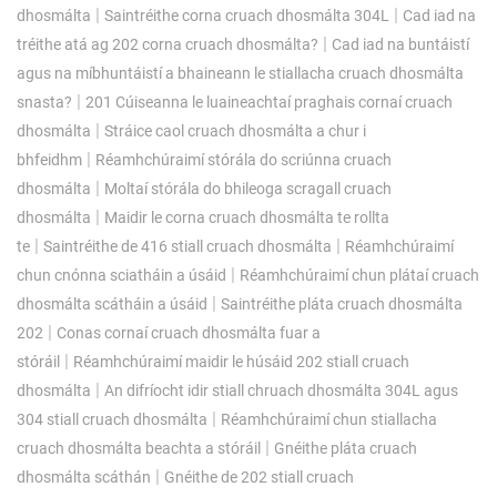
|
|
dhosmálta
Saintréithe corna cruach dhosmálta 304L
Cad iad na
|
tréithe atá ag 202 corna cruach dhosmálta?
Cad iad na buntáistí
agus na míbhuntáistí a bhaineann le stiallacha cruach dhosmálta
|
snasta?
201 Cúiseanna le luaineachtaí praghais cornaí cruach
|
dhosmálta
Stráice caol cruach dhosmálta a chur i
|
bhfeidhm
Réamhchúraimí stórála do scriúnna cruach
|
dhosmálta
Moltaí stórála do bhileoga scragall cruach
|
dhosmálta
Maidir le corna cruach dhosmálta te rollta
|
|
te
Saintréithe de 416 stiall cruach dhosmálta
Réamhchúraimí
|
chun cnónna sciatháin a úsáid
Réamhchúraimí chun plátaí cruach
|
dhosmálta scátháin a úsáid
Saintréithe pláta cruach dhosmálta
|
202
Conas cornaí cruach dhosmálta fuar a
|
stóráil
Réamhchúraimí maidir le húsáid 202 stiall cruach
|
dhosmálta
An difríocht idir stiall chruach dhosmálta 304L agus
|
304 stiall cruach dhosmálta
Réamhchúraimí chun stiallacha
|
cruach dhosmálta beachta a stóráil
Gnéithe pláta cruach
|
dhosmálta scáthán
Gnéithe de 202 stiall cruach