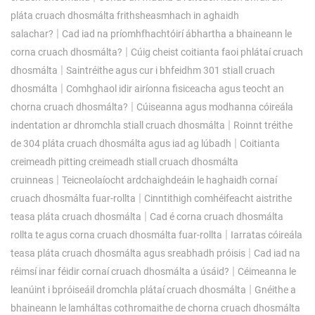
pláta cruach dhosmálta frithsheasmhach in aghaidh
|
salachar?
Cad iad na príomhfhachtóirí ábhartha a bhaineann le
|
corna cruach dhosmálta?
Cúig cheist coitianta faoi phlátaí cruach
|
dhosmálta
Saintréithe agus cur i bhfeidhm 301 stiall cruach
|
dhosmálta
Comhghaol idir airíonna fisiceacha agus teocht an
|
chorna cruach dhosmálta?
Cúiseanna agus modhanna cóireála
|
indentation ar dhromchla stiall cruach dhosmálta
Roinnt tréithe
|
de 304 pláta cruach dhosmálta agus iad ag lúbadh
Coitianta
creimeadh pitting creimeadh stiall cruach dhosmálta
|
cruinneas
Teicneolaíocht ardchaighdeáin le haghaidh cornaí
|
cruach dhosmálta fuar-rollta
Cinntithigh comhéifeacht aistrithe
|
teasa pláta cruach dhosmálta
Cad é corna cruach dhosmálta
|
rollta te agus corna cruach dhosmálta fuar-rollta
Iarratas cóireála
|
teasa pláta cruach dhosmálta agus sreabhadh próisis
Cad iad na
|
réimsí inar féidir cornaí cruach dhosmálta a úsáid?
Céimeanna le
|
leanúint i bpróiseáil dromchla plátaí cruach dhosmálta
Gnéithe a
bhaineann le lamháltas cothromaithe de chorna cruach dhosmálta