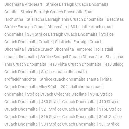
|
Dhosmálta Ard-Neart
Stráice Earraigh Cruach Dhosmálta
|
Cruaite
Stráice Earraigh Cruach Dhosmálta Fuar
|
|
Iarchurtha
Stiallacha Earraigh Thin Cruach Dhosmálta
Beachtas
|
Stráice Earraigh Cruach Dhosmálta
301 stiall earrach cruach
|
|
dhosmálta
304 Stráice Earraigh Cruach Dhosmálta
Stráice
|
Cruach Dhosmálta Cruaite
Stiallacha Earraigh Cruach
|
|
Dhosmálta
Stráice Cruach Dhosmálta Tempered
rolla stiall
|
|
cruach dhosmálta
Stráice Scragall Cruach Dhosmálta
Stiallacha
|
|
Thin Cruach Dhosmálta
410 Pláta Cruach Dhosmálta
410 Bileog
|
Cruach Dhosmálta
Stráice cruach dhosmálta
|
|
ardfheidhmíochta
Stráice cruach dhosmálta snasta
Pláta
|
Cruach Dhosmálta Alloy 904L
202 stiall chorna cruach
|
|
dhosmálta
Stráice Cruach Créachta Oscillate
904L Stráice
|
|
Cruach Dhosmálta
430 Stráice Cruach Dhosmálta
410 Stráice
|
|
Cruach Dhosmálta
321 Stráice Cruach Dhosmálta
316L Stráice
|
|
Cruach Dhosmálta
316 Stráice Cruach Dhosmálta
304L Stráice
|
|
Cruach Dhosmálta
304 Stráice Cruach Dhosmálta
301 Stráice