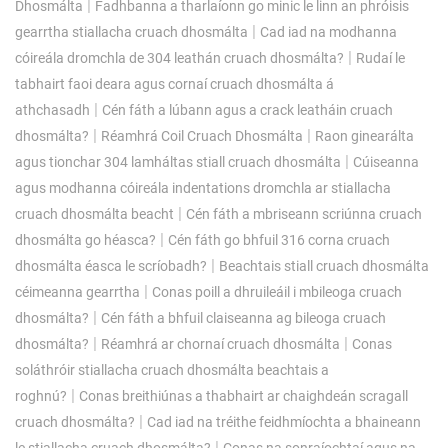
|
Dhosmálta
Fadhbanna a tharlaíonn go minic le linn an phróisis
|
gearrtha stiallacha cruach dhosmálta
Cad iad na modhanna
|
cóireála dromchla de 304 leathán cruach dhosmálta?
Rudaí le
tabhairt faoi deara agus cornaí cruach dhosmálta á
|
athchasadh
Cén fáth a lúbann agus a crack leatháin cruach
|
|
dhosmálta?
Réamhrá Coil Cruach Dhosmálta
Raon ginearálta
|
agus tionchar 304 lamháltas stiall cruach dhosmálta
Cúiseanna
agus modhanna cóireála indentations dromchla ar stiallacha
|
cruach dhosmálta beacht
Cén fáth a mbriseann scriúnna cruach
|
dhosmálta go héasca?
Cén fáth go bhfuil 316 corna cruach
|
dhosmálta éasca le scríobadh?
Beachtais stiall cruach dhosmálta
|
céimeanna gearrtha
Conas poill a dhruileáil i mbileoga cruach
|
dhosmálta?
Cén fáth a bhfuil claiseanna ag bileoga cruach
|
|
dhosmálta?
Réamhrá ar chornaí cruach dhosmálta
Conas
soláthróir stiallacha cruach dhosmálta beachtais a
|
roghnú?
Conas breithiúnas a thabhairt ar chaighdeán scragall
|
cruach dhosmálta?
Cad iad na tréithe feidhmíochta a bhaineann
|
le stiallacha cruach dhosmálta?
Conas na sonraíochtaí agus na