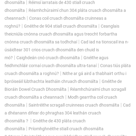
|
dhosmálta
Réimsí iarratais de 430 stiall cruach
|
dhosmálta
Réamhchúraimí chun 304 pláta cruach dhosmálta a
|
cheannach
Conas coil cruach dhosmálta cruinneas a
|
|
roghnú?
Gnéithe de 904 stiall cruach dhosmálta
Ceanglais
theicniúla cnónna cruach dhosmálta agus treocht forbartha
|
cnónna cruach dhosmálta sa todhchaí
Cad iad na tionscail ina n-
úsáidtear 301 crios cruach dhosmálta den chuid is
|
|
mó?
Caighdeán cnó cruach dhosmálta
Gnéithe agus
|
feidhmchláir cornaí cruach dhosmálta ultra-tanaí
Conas tiús pláta
|
cruach dhosmálta a roghnú?
Nithe ​​ar gá aird a thabhairt orthu i
|
bpróiseáil lúbthachta leatháin chruach dhosmálta
Gnéithe de
|
Bioráin Dowel Cruach Dhosmálta
Réamhchúraimí chun scragall
|
cruach dhosmálta a cheannach
Modh gearrtha coil cruach
|
|
dhosmálta
Saintréithe scragall cruinneas cruach dhosmálta
Cad
a dhéanann difear do phraghas 304 leathán cruach
|
dhosmálta？
Gnéithe de 430 pláta cruach
|
dhosmálta
Príomhghnéithe stiall cruach dhosmálta