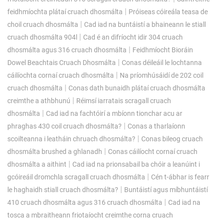
|
feidhmíochta plátaí cruach dhosmálta
Próiseas cóireála teasa de
|
choil cruach dhosmálta
Cad iad na buntáistí a bhaineann le stiall
|
cruach dhosmálta 904l
Cad é an difríocht idir 304 cruach
|
dhosmálta agus 316 cruach dhosmálta
Feidhmíocht Bioráin
|
Dowel Beachtais Cruach Dhosmálta
Conas déileáil le lochtanna
|
cáilíochta cornaí cruach dhosmálta
Na príomhúsáidí de 202 coil
|
cruach dhosmálta
Conas dath bunaidh plátaí cruach dhosmálta
|
creimthe a athbhunú
Réimsí iarratais scragall cruach
|
dhosmálta
Cad iad na fachtóirí a mbíonn tionchar acu ar
|
phraghas 430 coil cruach dhosmálta?
Conas a tharlaíonn
|
scoilteanna i leatháin chruach dhosmálta?
Conas bileog cruach
|
dhosmálta brushed a ghlanadh
Conas cáilíocht cornaí cruach
|
dhosmálta a aithint
Cad iad na prionsabail ba chóir a leanúint i
|
gcóireáil dromchla scragall cruach dhosmálta
Cén t-ábhar is fearr
|
le haghaidh stiall cruach dhosmálta?
Buntáistí agus míbhuntáistí
|
410 cruach dhosmálta agus 316 cruach dhosmálta
Cad iad na
tosca a mbraitheann friotaíocht creimthe corna cruach