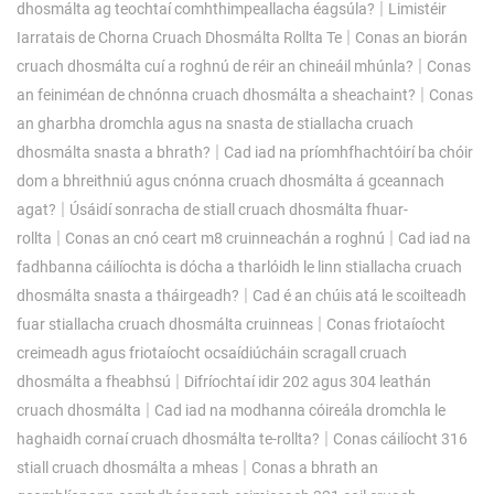
|
dhosmálta ag teochtaí comhthimpeallacha éagsúla?
Limistéir
|
Iarratais de Chorna Cruach Dhosmálta Rollta Te
Conas an biorán
|
cruach dhosmálta cuí a roghnú de réir an chineáil mhúnla?
Conas
|
an feiniméan de chnónna cruach dhosmálta a sheachaint?
Conas
an gharbha dromchla agus na snasta de stiallacha cruach
|
dhosmálta snasta a bhrath?
Cad iad na príomhfhachtóirí ba chóir
dom a bhreithniú agus cnónna cruach dhosmálta á gceannach
|
agat?
Úsáidí sonracha de stiall cruach dhosmálta fhuar-
|
|
rollta
Conas an cnó ceart m8 cruinneachán a roghnú
Cad iad na
fadhbanna cáilíochta is dócha a tharlóidh le linn stiallacha cruach
|
dhosmálta snasta a tháirgeadh?
Cad é an chúis atá le scoilteadh
|
fuar stiallacha cruach dhosmálta cruinneas
Conas friotaíocht
creimeadh agus friotaíocht ocsaídiúcháin scragall cruach
|
dhosmálta a fheabhsú
Difríochtaí idir 202 agus 304 leathán
|
cruach dhosmálta
Cad iad na modhanna cóireála dromchla le
|
haghaidh cornaí cruach dhosmálta te-rollta?
Conas cáilíocht 316
|
stiall cruach dhosmálta a mheas
Conas a bhrath an