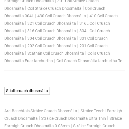
|
Earraigh Cruach Dhosmálta
301 Coil Stráice Cruach
|
|
Dhosmálta
Coil Stráice Cruach Dhosmálta
Coil Cruach
|
|
Dhosmálta 904L
430 Coil Cruach Dhosmálta
410 Coil Cruach
|
|
Dhosmálta
321 Coil Cruach Dhosmálta
316L Coil Cruach
|
|
Dhosmálta
316 Coil Cruach Dhosmálta
304L Coil Cruach
|
|
Dhosmálta
304 Coil Cruach Dhosmálta
301 Coil Cruach
|
|
Dhosmálta
202 Coil Cruach Dhosmálta
201 Coil Cruach
|
|
Dhosmálta
Scáthán Coil Cruach Dhosmálta
Coils Cruach
|
Dhosmálta Fuar Iarchurtha
Coil Cruach Dhosmálta Iarchurtha Te
Stiall cruach dhosmálta
|
Ard-Beachtais Stráice Cruach Dhosmálta
Stráice Teocht Earraigh
|
|
Cruach Dhosmálta
Stráice Cruach Dhosmálta Ultra Thin
Stráice
|
Earraigh Cruach Dhosmálta 0.03mm
Stráice Earraigh Cruach