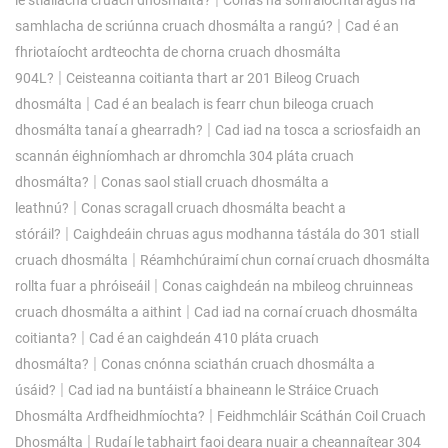
|
samhlacha de scriúnna cruach dhosmálta a rangú?
Cad é an
fhriotaíocht ardteochta de chorna cruach dhosmálta
|
904L?
Ceisteanna coitianta thart ar 201 Bileog Cruach
|
dhosmálta
Cad é an bealach is fearr chun bileoga cruach
|
dhosmálta tanaí a ghearradh?
Cad iad na tosca a scriosfaidh an
scannán éighníomhach ar dhromchla 304 pláta cruach
|
dhosmálta?
Conas saol stiall cruach dhosmálta a
|
leathnú?
Conas scragall cruach dhosmálta beacht a
|
stóráil?
Caighdeáin chruas agus modhanna tástála do 301 stiall
|
cruach dhosmálta
Réamhchúraimí chun cornaí cruach dhosmálta
|
rollta fuar a phróiseáil
Conas caighdeán na mbileog chruinneas
|
cruach dhosmálta a aithint
Cad iad na cornaí cruach dhosmálta
|
coitianta?
Cad é an caighdeán 410 pláta cruach
|
dhosmálta?
Conas cnónna sciathán cruach dhosmálta a
|
úsáid?
Cad iad na buntáistí a bhaineann le Stráice Cruach
|
Dhosmálta Ardfheidhmíochta?
Feidhmchláir Scáthán Coil Cruach
|
Dhosmálta
Rudaí le tabhairt faoi deara nuair a cheannaítear 304