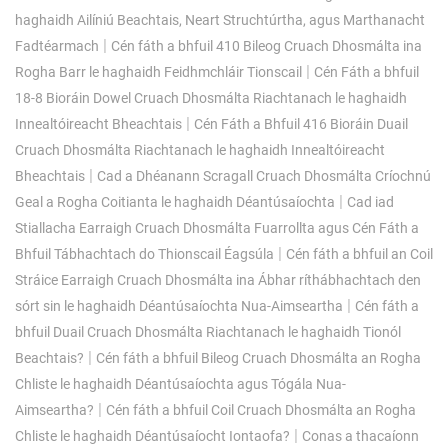
haghaidh Ailíniú Beachtais, Neart Struchtúrtha, agus Marthanacht
|
Fadtéarmach
Cén fáth a bhfuil 410 Bileog Cruach Dhosmálta ina
|
Rogha Barr le haghaidh Feidhmchláir Tionscail
Cén Fáth a bhfuil
18-8 Bioráin Dowel Cruach Dhosmálta Riachtanach le haghaidh
|
Innealtóireacht Bheachtais
Cén Fáth a Bhfuil 416 Bioráin Duail
Cruach Dhosmálta Riachtanach le haghaidh Innealtóireacht
|
Bheachtais
Cad a Dhéanann Scragall Cruach Dhosmálta Críochnú
|
Geal a Rogha Coitianta le haghaidh Déantúsaíochta
Cad iad
Stiallacha Earraigh Cruach Dhosmálta Fuarrollta agus Cén Fáth a
|
Bhfuil Tábhachtach do Thionscail Éagsúla
Cén fáth a bhfuil an Coil
Stráice Earraigh Cruach Dhosmálta ina Ábhar ríthábhachtach den
|
sórt sin le haghaidh Déantúsaíochta Nua-Aimseartha
Cén fáth a
bhfuil Duail Cruach Dhosmálta Riachtanach le haghaidh Tionól
|
Beachtais?
Cén fáth a bhfuil Bileog Cruach Dhosmálta an Rogha
Chliste le haghaidh Déantúsaíochta agus Tógála Nua-
|
Aimseartha?
Cén fáth a bhfuil Coil Cruach Dhosmálta an Rogha
|
Chliste le haghaidh Déantúsaíocht Iontaofa?
Conas a thacaíonn