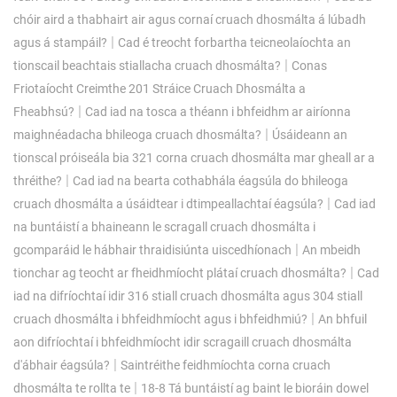
chóir aird a thabhairt air agus cornaí cruach dhosmálta á lúbadh
|
agus á stampáil?
Cad é treocht forbartha teicneolaíochta an
|
tionscail beachtais stiallacha cruach dhosmálta?
Conas
Friotaíocht Creimthe 201 Stráice Cruach Dhosmálta a
|
Fheabhsú?
Cad iad na tosca a théann i bhfeidhm ar airíonna
|
maighnéadacha bhileoga cruach dhosmálta?
Úsáideann an
tionscal próiseála bia 321 corna cruach dhosmálta mar gheall ar a
|
thréithe?
Cad iad na bearta cothabhála éagsúla do bhileoga
|
cruach dhosmálta a úsáidtear i dtimpeallachtaí éagsúla?
Cad iad
na buntáistí a bhaineann le scragall cruach dhosmálta i
|
gcomparáid le hábhair thraidisiúnta uiscedhíonach
An mbeidh
|
tionchar ag teocht ar fheidhmíocht plátaí cruach dhosmálta?
Cad
iad na difríochtaí idir 316 stiall cruach dhosmálta agus 304 stiall
|
cruach dhosmálta i bhfeidhmíocht agus i bhfeidhmiú?
An bhfuil
aon difríochtaí i bhfeidhmíocht idir scragaill cruach dhosmálta
|
d'ábhair éagsúla?
Saintréithe feidhmíochta corna cruach
|
dhosmálta te rollta te
18-8 Tá buntáistí ag baint le bioráin dowel