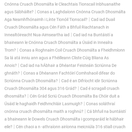
Cnónna Cruach Dhosmálta le Cleachtais Tionscail Inbhuanaithe
|
agus Sábháilte?
Conas a Laghdaíonn Cnónna Cruach Dhosmálta
|
Aga Neamhfhónaimh i Línte Tionóil Tionscail?
Cad iad Duail
Cruach Dhosmálta agus Cén Fáth a Bhfuil Riachtanach in
|
Innealtóireacht Nua-Aimseartha iad
Cad iad na Buntáistí a
bhaineann le Cnónna Cruach Dhosmálta a Úsáid in Innealra
|
Trom?
Conas a Roghnaím Coil Cruach Dhosmálta a Fheidhmíonn
Sa lá atá inniu ann agus a Fhéilleann Cliste Cúig Bliana As
|
Anois?
Cad iad na hÁbhair a Dhéantar Feisteáin Scriúnna De
|
ghnáth?
Conas a Dhéanann Fachtóirí Comhshaoil ​​difear do
|
Scriúnna Cruach Dhosmálta?
Cad é an Difríocht idir Scriúnna
|
Cruach Dhosmálta 304 agus 316 Grád?
Cad é scragall cruach
|
dhosmálta?
Cén Grád Scriú Cruach Dhosmálta Ba Chóir duit a
|
Úsáid le haghaidh Feidhmchláir Lasmuigh?
Conas soláthraí
|
cnónna cruach dhosmálta maith a roghnú?
Cá bhfuil na buntáistí
a bhaineann le Dowels Cruach Dhosmálta i gcomparáid le hábhair
|
eile?
Cén chaoi a n -athraíonn airíonna meicniúla 316 stiall cruach