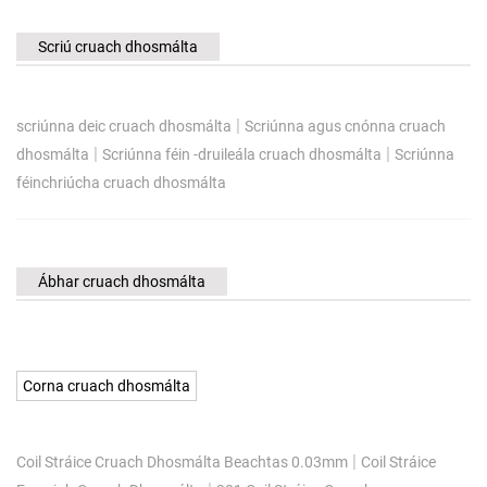
Scriú cruach dhosmálta
|
scriúnna deic cruach dhosmálta
Scriúnna agus cnónna cruach
|
|
dhosmálta
Scriúnna féin -druileála cruach dhosmálta
Scriúnna
féinchriúcha cruach dhosmálta
Ábhar cruach dhosmálta
Corna cruach dhosmálta
|
Coil Stráice Cruach Dhosmálta Beachtas 0.03mm
Coil Stráice