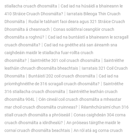
|
stiallacha cruach dhosmálta
Cad iad na húsáidí a bhaineann le
|
410 Stráice Cruach Dhosmálta?
Iarratais Bileoga Thin Cruach
|
Dhosmálta
Rudaí le tabhairt faoi deara agus 321 Stráice Cruach
|
Dhosmálta á cheannach
Conas soláthraí ceanglóir cruach
|
dhosmálta a roghnú?
Cad iad na buntáistí a bhaineann le scragall
|
cruach dhosmálta?
Cad iad na gnéithe atá san áireamh sna
caighdeáin maidir le stiallacha fuar-rollta cruach
|
|
dhosmálta?
Saintréithe 301 coil cruach dhosmálta
Saintréithe
|
leatháin chruach dhosmálta bheachtais
Iarratais 321 Coil Cruach
|
|
Dhosmálta
Buntáistí 202 coil cruach dhosmálta
Cad iad na
|
príomhghnéithe de 316 scragall cruach dhosmálta?
Saintréithe
|
316 stiallacha cruach dhosmálta
Saintréithe leathán cruach
|
dhosmálta 904L
Cén cineál coil cruach dhosmálta a mheastar
|
mar choil cruach dhosmálta cruinneas?
Réamhchúraimí chun 316
|
stiall cruach dhosmálta a phróiseáil
Conas caighdeán 304 corna
|
cruach dhosmálta a idirdhealú?
An próiseas táirgthe maidir le
|
cornaí cruach dhosmálta beachtais
An ról atá ag corna cruach