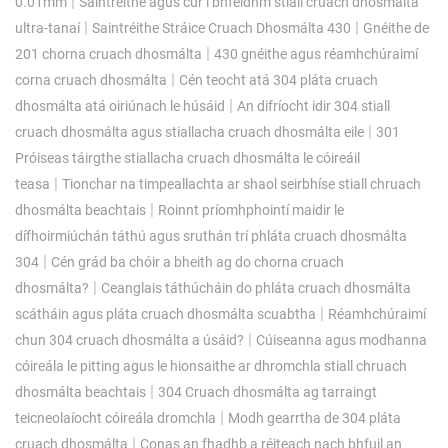
|
0.01mm
Saintréithe agus cur i bhfeidhm stiall cruach dhosmálta
|
|
ultra-tanaí
Saintréithe Stráice Cruach Dhosmálta 430
Gnéithe de
|
201 chorna cruach dhosmálta
430 gnéithe agus réamhchúraimí
|
corna cruach dhosmálta
Cén teocht atá 304 pláta cruach
|
dhosmálta atá oiriúnach le húsáid
An difríocht idir 304 stiall
|
cruach dhosmálta agus stiallacha cruach dhosmálta eile
301
Próiseas táirgthe stiallacha cruach dhosmálta le cóireáil
|
teasa
Tionchar na timpeallachta ar shaol seirbhíse stiall chruach
|
dhosmálta beachtais
Roinnt príomhphointí maidir le
dífhoirmiúchán táthú agus sruthán trí phláta cruach dhosmálta
|
304
Cén grád ba chóir a bheith ag do chorna cruach
|
dhosmálta?
Ceanglais táthúcháin do phláta cruach dhosmálta
|
scátháin agus pláta cruach dhosmálta scuabtha
Réamhchúraimí
|
chun 304 cruach dhosmálta a úsáid?
Cúiseanna agus modhanna
cóireála le pitting agus le hionsaithe ar dhromchla stiall chruach
|
dhosmálta beachtais
304 Cruach dhosmálta ag tarraingt
|
teicneolaíocht cóireála dromchla
Modh gearrtha de 304 pláta
|
cruach dhosmálta
Conas an fhadhb a réiteach nach bhfuil an