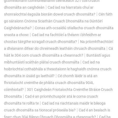
gcomhlíonann comhdhéanamh ceimiceach 321 coil cruach
|
dhosmálta an caighdeán
Cad iad na hiarratais chuí ar
|
shonraíochtaí éagsúla bioráin dowel cruach dhosmálta?
Cén fáth
go sáraíonn Cnónna Sciathán Cruach Dhosmálta na Dúntóirí
|
Caighdeánacha?
Conas ath-ocsaídiú stiallacha cruach dhosmálta
|
snasta a chosc
Cad iad na fachtóirí a théann i bhfeidhm ar
|
chostas táirgthe scragall cruach dhosmálta?
Na príomhfhachtóirí
|
a dhéanann difear do chreimeadh leatháin chruach dhosmálta
Cá
|
háit le 304 corn cruach dhosmálta a cheannach?
Buntáistí agus
|
míbhuntáistí scáthán plátaí cruach dhosmálta
Cad iad na
hoibríochtaí cothabhála a theastaíonn le haghaidh cnónna cruach
|
dhosmálta in úsáid go laethúil?
Cé chomh láidir is atá an
fhriotaíocht creimthe de phláta cruach dhosmálta 904L
|
cóimhiotail?
301 Caighdeán Friotaíochta Creimthe Stráice Cruach
|
Dhosmálta
Cad é an príomhchuspóir atá le corna cruach
|
dhosmálta te rollta te
Cad iad na riachtanais maidir le bileoga
|
cruach dhosmálta sa tionscal próiseála bia?
Cad é an bealach is
|
fearr chun 304 Bileog Chruach Dhosmálta a cheannach?
Cad ba