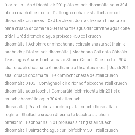
|
fuar-rollta
An difríocht idir 201 pláta cruach dhosmálta agus 304
|
pláta cruach dhosmálta
Diall cognaíocha de stiallacha cruach
|
dhosmálta cruinneas
Cad ba cheart dom a dhéanamh má tá an
pláta cruach dhosmálta 304 táthaithe agus dífhoirmithe agus dóite
|
tríd?
Grád dromchla agus próiseas 430 coil cruach
|
dhosmálta
Achoimre ar mhodhanna cóireála snasta scátháin le
|
haghaidh plátaí cruach dhosmálta
Modhanna Coitianta Cóireála
|
Teasa agus Anailís Lochtanna ar Stráice Cruach Dhosmálta
304
|
stiall cruach dhosmálta 6 modhanna aitheantais móra
Úsáidí 201
|
stiall cruach dhosmálta
Feidhmíocht snasta de stiall cruach
|
dhosmálta 310S
Comhghaol idir airíonna fisiceacha stiall cruach
|
dhosmálta agus teocht
Comparáid feidhmíochta idir 201 stiall
cruach dhosmálta agus 304 stiall cruach
|
dhosmálta
Réamhchúraimí chun pláta cruach dhosmálta a
|
roghnú
Stiallacha cruach dhosmálta beachtais a chur i
|
bhfeidhm
Fadhbanna i 201 próiseas slitting stiall cruach
|
dhosmálta
Saintréithe agus cur i bhfeidhm 301 stiall cruach