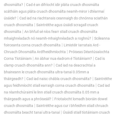
|
dhosmálta?
Cad é an difríocht idir pláta cruach dhosmálta
scátháin agus pláta cruach dhosmálta neamh-miror i dtéarmaí
|
úsáide?
Cad iad na riachtanais ceannaigh do chnónna sciathán
|
cruach dhosmálta
Saintréithe agus úsáidí scragall cruach
|
dhosmálta
An bhfuil sé níos fearr stiall cruach dhosmálta
|
mhaighnéadach nó neamh-mhaighnéadach a roghnú?
Scileanna
|
foirceanta corna cruach dhosmálta
Limistéir Iarratais Ard -
|
Chruach Dhosmálta Ardfheidhmíochta
Próiseas Déantúsaíochta
|
|
Corna Tíotáiniam
An ábhar nua éadrom é Tíotáiniam?
Cad is
|
clamp cruach dhosmálta ann?
Cad iad na deacrachtaí a
bhaineann le cruach dhosmálta ultra-tanaí 0.05mm a
|
|
tháirgeadh?
Cad iad naisc chábla cruach dhosmálta?
Saintréithe
|
agus feidhmíocht stiall earraigh corna cruach dhosmálta
Cad iad
na réamhchúraimí le linn stiall cruach dhosmálta 0.05 mm a
|
tháirgeadh agus a phróiseáil?
Friotaíocht lomadh bioráin dowel
|
cruach dhosmálta
Saintréithe agus cur i bhfeidhm stiall chruach
|
dhosmálta beacht tanaí ultra-tanaí
Úsáidí stiall tíotáiniam cruach