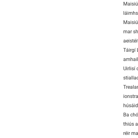
Maisiú 
láimhse
Maisiú
mar sh
aeistéi
Táirgí
amhail 
Uirlisí
stiall
Treala
ionstr
húsáid 
Ba chó
thiús 
réir ma