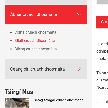

Ábhar cruach dhosmálta
Cur 
Corna cruach dhosmálta
Stiall cruach dhosmálta
Is ion
Bileog cruach dhosmálta
dtimpe
Friota

Ceanglóirí cruach dhosmálta
Tá na 
d'iarr
Neart 
Táirgí Nua
Bileog scragall cruach dhosmálta
Is min