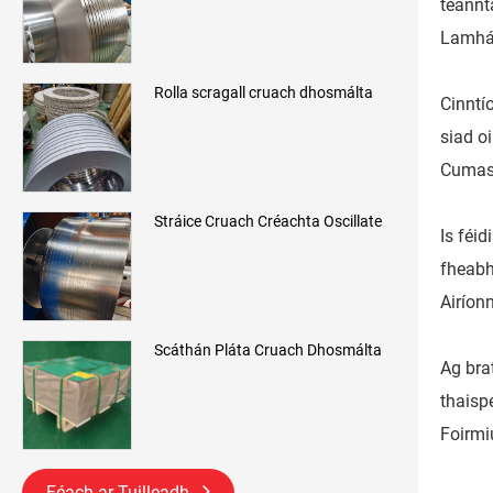
teannt
Lamhál
Rolla scragall cruach dhosmálta
Cinntí
siad o
Cumas 
Stráice Cruach Créachta Oscillate
Is féi
fheabh
Airíon
Scáthán Pláta Cruach Dhosmálta
Ag bra
thaispe
Foirmi
Féach ar Tuilleadh