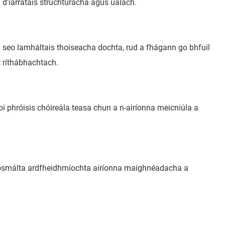
d'iarratais struchtúracha agus ualach.
 seo lamháltais thoiseacha dochta, rud a fhágann go bhfuil
 ríthábhachtach.
oi phróisis chóireála teasa chun a n-airíonna meicniúla a
dhosmálta ardfheidhmíochta airíonna maighnéadacha a