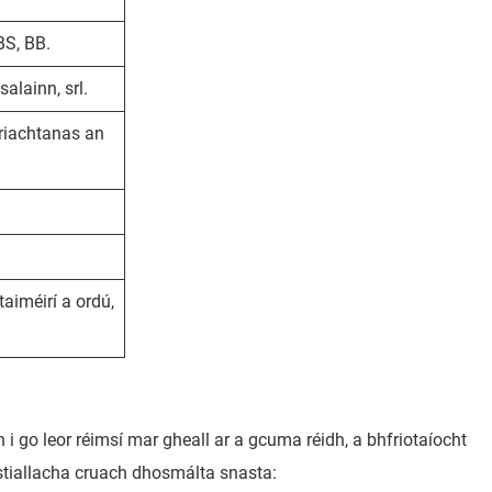
BS, BB.
alainn, srl.
 riachtanas an
aiméirí a ordú,
 go leor réimsí mar gheall ar a gcuma réidh, a bhfriotaíocht
 stiallacha cruach dhosmálta snasta: