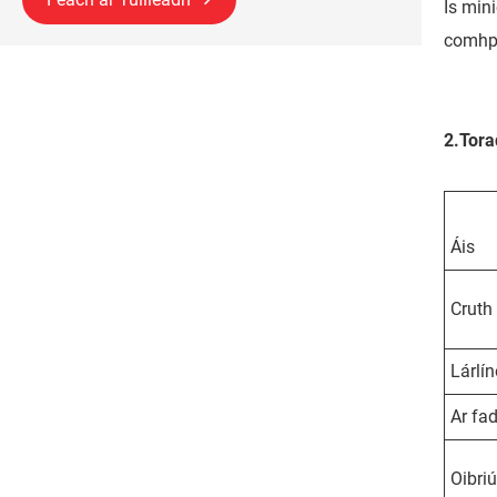
Is min
comhp
2.
Tora
Áis
Cruth 
Lárlín
Ar fa
Oibriú