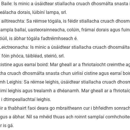
Baile: Is minic a úsáidtear stiallacha cruach dhosmálta snasta i m
álacha dorais, lúibíní lampa, srl.
 ailtireachta: Sa réimse tógála, is féidir stiallacha cruach dho
ampla ballaí, uasteorainneacha, colúin, frámaí dorais agus fuin
tiúil, is ábhar tógála fadtréimhseach é.
 Leictreonacha: Is minic a úsáidtear stiallacha cruach dhosmálta
fóin phóca, táibléad, steirió, srl.
 cistine agus earraí boird: Mar gheall ar a fhriotaíocht creimthe 
acha cruach dhosmálta snasta chun uirlisí cistine agus earraí boi
mh Leighis: Sa réimse leighis, úsáidtear stiallacha cruach dhos
aimí leighis agus trealamh a dhéanamh. Mar gheall ar a fhriotaí
i dtimpeallachtaí leighis.
ir a thabhairt faoi deara go mbraitheann cur i bhfeidhm sonrach
agus a ábhar. Níl sa mhéid thuas ach roinnt samplaí comhchoiteann
r is gá.