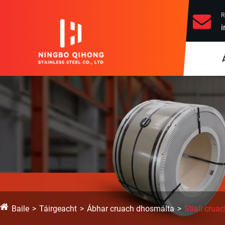
R
i
Baile
Táirgeacht
Ábhar cruach dhosmálta
Stiall crua