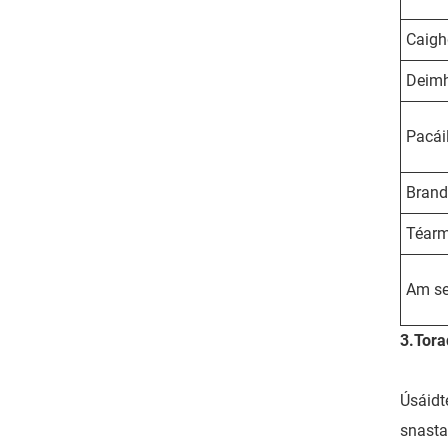
Caig
Deimh
Pacái
Bran
Téarm
Am s
3.
Tora
Úsáidt
snasta