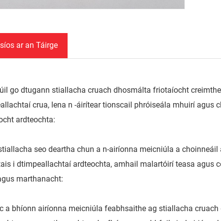
síos ar an Táirge
dúil go dtugann stiallacha cruach dhosmálta friotaíocht creimthe 
allachtaí crua, lena n -áirítear tionscail phróiseála mhuirí agus
íocht ardteochta:
stiallacha seo deartha chun a n-airíonna meicniúla a choinneáil a
atais i dtimpeallachtaí ardteochta, amhail malartóirí teasa agus
agus marthanacht:
ic a bhíonn airíonna meicniúla feabhsaithe ag stiallacha cruach 