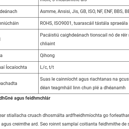
hdeánach
Asmme, Ansisi, Jis, GB, ISO, NF, ENF, BBS, B
niúcháin
ROHS, ISO9001, tuarascáil tástála spraeála s
Pacáistiú caighdeánach tionscail nó de réir
l
chliaint
da
Qihong
aí Íocaíochta
L/c, t/t
Suas le cainníocht agus riachtanas na gcust
eachadta
déan teagmháil linn chun plé a dhéanamh
dh
Gné agus feidhmchlár
ear stiallacha cruach dhosmálta ardfheidhmíochta go forleathan i
 agus creimthe ard. Seo roinnt samplaí coitianta feidhmithe de