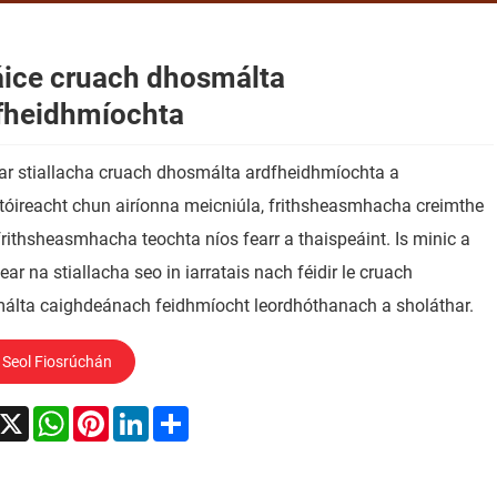
áice cruach dhosmálta
fheidhmíochta
ar stiallacha cruach dhosmálta ardfheidhmíochta a
tóireacht chun airíonna meicniúla, frithsheasmhacha creimthe
rithsheasmhacha teochta níos fearr a thaispeáint. Is minic a
ear na stiallacha seo in iarratais nach féidir le cruach
álta caighdeánach feidhmíocht leordhóthanach a sholáthar.
Seol Fiosrúchán
acebook
X
WhatsApp
Pinterest
LinkedIn
Share