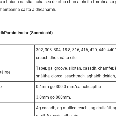
ic a bhíonn na stiallacha seo deartha chun a bheith formheast
háirteanna casta a dhéanamh.
dh
Paraiméadar (Sonraíocht)
302, 303, 304, 18-8, 316, 416, 420, 440, 440
cruach dhosmálta eile
Taper, ga, groove, sliotán, casadh, chamfer, 
táirge
snáithe, ciorcal seachtrach, aghaidh deiridh, 
e
0.4mm go 300.0 mm/saincheaptha
d
3.0mm go 800mm.
Ag casadh, ag muilleoireacht, ag druileáil, 
meilt, 5 meaisínithe ais