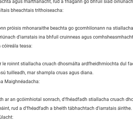
achta agus marthanacht, rud a fhágann go bhfuil siad oiriúnach 
tais bheachtais tríthoiseacha:
onn próisis mhonaraithe beachta go gcomhlíonann na stiallacha
iriúnach d'iarratais ina bhfuil cruinneas agus comhsheasmhacht
cóireála teasa:
dir le roinnt stiallacha cruach dhosmálta ardfheidhmíochta dul fa
sú tuilleadh, mar shampla cruas agus diana.
na Maighnéadacha:
th ar an gcóimhiotal sonrach, d'fhéadfadh stiallacha cruach 
áint, rud a d'fhéadfadh a bheith tábhachtach d'iarratais áirithe.
úlacht: