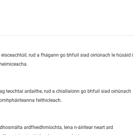
eisceachtúil, rud a fhágann go bhfuil siad oiriúnach le húsáid i
 cheimiceacha.
g teochtaí ardaithe, rud a chiallaíonn go bhfuil siad oiriúnach
 comhpháirteanna feithicleach.
dhosmálta ardfheidhmíochta, lena n-áirítear neart ard