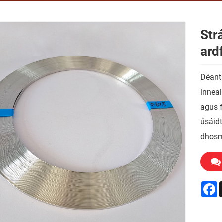
Str
ard
Déant
inneal
agus f
úsáidt
dhosm
F