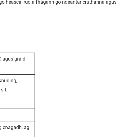
a go héasca, rud a fhágann go ndéantar cruthanna agus
C agus gráid
knurling,
srl.
ag cnagadh, ag