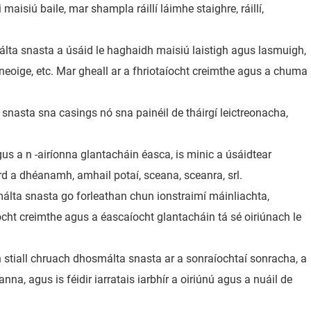
aisiú baile, mar shampla ráillí láimhe staighre, ráillí,
smálta snasta a úsáid le haghaidh maisiú laistigh agus lasmuigh,
neoige, etc. Mar gheall ar a fhriotaíocht creimthe agus a chuma
 snasta sna casings nó sna painéil de tháirgí leictreonacha,
agus a n -airíonna glantacháin éasca, is minic a úsáidtear
rd a dhéanamh, amhail potaí, sceana, sceanra, srl.
málta snasta go forleathan chun ionstraimí máinliachta,
ocht creimthe agus a éascaíocht glantacháin tá sé oiriúnach le
 stiall chruach dhosmálta snasta ar a sonraíochtaí sonracha, a
a, agus is féidir iarratais iarbhír a oiriúnú agus a nuáil de