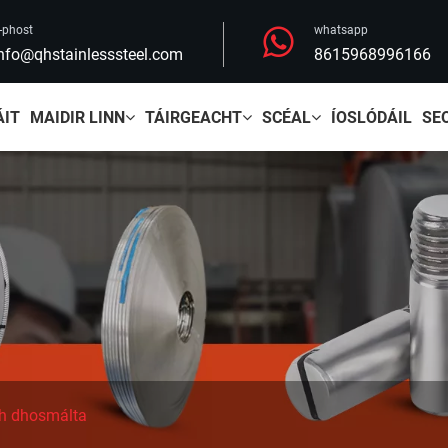
-phost
whatsapp
nfo@qhstainlesssteel.com
8615968996166
ÁIT
MAIDIR LINN
TÁIRGEACHT
SCÉAL
ÍOSLÓDÁIL
SE
ch dhosmálta