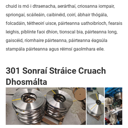
chuid is mó i dtraenacha, aerárthaí, criosanna iompair,
spriongaí, scáileáin, caibinéid, coirí, ábhair thógála,
folcadáin, téitheoirí uisce, páirteanna uathoibríoch, fearais
leighis, píblínte faoi dhíon, tionscal bia, páirteanna long,
gaiscéid, ríomhaire páirteanna, páirteanna éagsúla
stampála páirteanna agus réimsí gaolmhara eile.
301 Sonraí Stráice Cruach
Dhosmálta