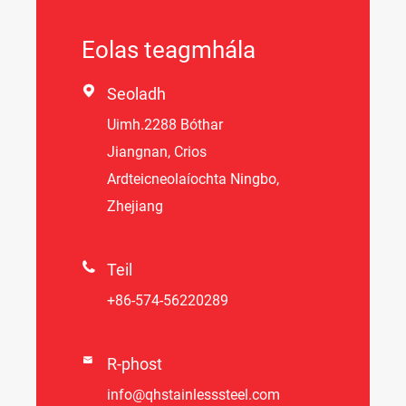
Eolas teagmhála

Seoladh
Uimh.2288 Bóthar
Jiangnan, Crios
Ardteicneolaíochta Ningbo,
Zhejiang

Teil
+86-574-56220289

R-phost
info@qhstainlesssteel.com