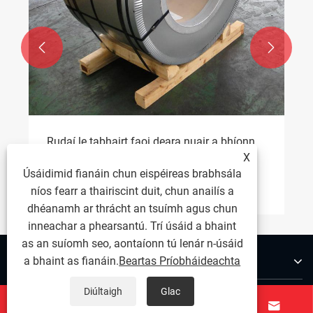


Rudaí le tabhairt faoi deara nuair a bhíonn
cornaí cruach dhosmálta á gceannach
X
Úsáidimid fianáin chun eispéireas brabhsála
Féach ar Tuilleadh >>
níos fearr a thairiscint duit, chun anailís a
dhéanamh ar thrácht an tsuímh agus chun
inneachar a phearsantú. Trí úsáid a bhaint
as an suíomh seo, aontaíonn tú lenár n-úsáid
Maidir Linn
a bhaint as fianáin.
Beartas Príobháideachta
Diúltaigh
Glac
Táirgeacht



