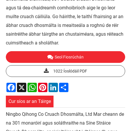
agus tá dea-chaidreamh comhoibríoch aige le go leor
muilte cruach cáiliúla. Go háirithe, le taithí fhairsing ar an
ábhar cruach dhosmálta is meaitseála a roghnú de réir
saintréithe ábhar táirgthe an chustaiméara, agus réiteach
cuimsitheach a sholáthar.
Seol Fiosrúchán
1022 Íoslódáil PDF
Facebook
X
WhatsApp
Pinterest
LinkedIn
Share
Cur síos ar an Táirge
Ningbo Qihong Co Cruach Dhosmálta, Ltd Mar cheann de
na 301 monaróirí agus soláthraithe na Síne Stráice