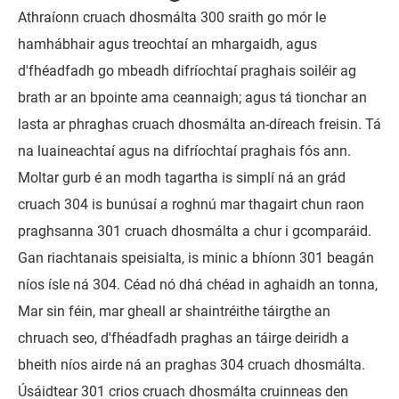
Athraíonn cruach dhosmálta 300 sraith go mór le
hamhábhair agus treochtaí an mhargaidh, agus
d'fhéadfadh go mbeadh difríochtaí praghais soiléir ag
brath ar an bpointe ama ceannaigh; agus tá tionchar an
lasta ar phraghas cruach dhosmálta an-díreach freisin. Tá
na luaineachtaí agus na difríochtaí praghais fós ann.
Moltar gurb é an modh tagartha is simplí ná an grád
cruach 304 is bunúsaí a roghnú mar thagairt chun raon
praghsanna 301 cruach dhosmálta a chur i gcomparáid.
Gan riachtanais speisialta, is minic a bhíonn 301 beagán
níos ísle ná 304. Céad nó dhá chéad in aghaidh an tonna,
Mar sin féin, mar gheall ar shaintréithe táirgthe an
chruach seo, d'fhéadfadh praghas an táirge deiridh a
bheith níos airde ná an praghas 304 cruach dhosmálta.
Úsáidtear 301 crios cruach dhosmálta cruinneas den