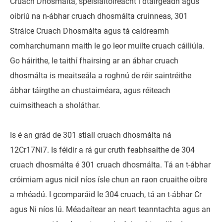
Cruach Dhosmálta, speisialtóireacht i dtáirgeadh agus
oibriú na n-ábhar cruach dhosmálta cruinneas, 301
Stráice Cruach Dhosmálta agus tá caidreamh
comharchumann maith le go leor muilte cruach cáiliúla.
Go háirithe, le taithí fhairsing ar an ábhar cruach
dhosmálta is meaitseála a roghnú de réir saintréithe
ábhar táirgthe an chustaiméara, agus réiteach
cuimsitheach a sholáthar.
Is é an grád de 301 stiall cruach dhosmálta ná
12Cr17Ni7. Is féidir a rá gur cruth feabhsaithe de 304
cruach dhosmálta é 301 cruach dhosmálta. Tá an t-ábhar
cróimiam agus nicil níos ísle chun an raon cruaithe oibre
a mhéadú. I gcomparáid le 304 cruach, tá an t-ábhar Cr
agus Ni níos lú. Méadaítear an neart teanntachta agus an