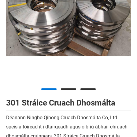
301 Stráice Cruach Dhosmálta
Déanann Ningbo Qihong Cruach Dhosmálta Co, Ltd
speisialtóireacht i dtáirgeadh agus oibriú ábhair chruach
dhosmálta cruinneas, 301 Stráice Cruach Dhosmálta