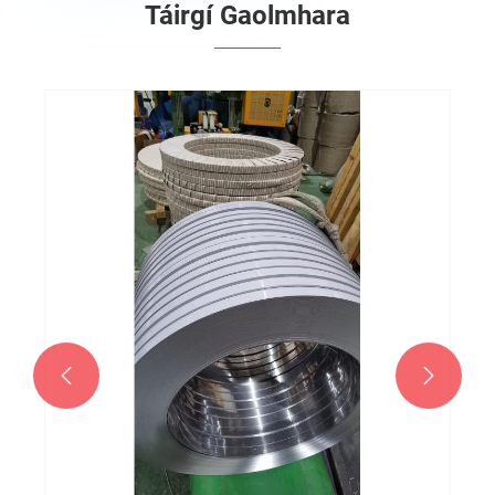
Táirgí Gaolmhara

