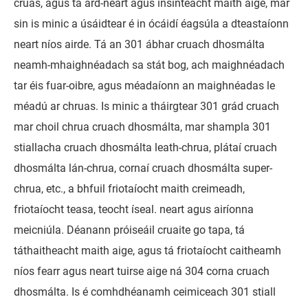
cruas, agus tá ard-neart agus insínteacht maith aige, mar
sin is minic a úsáidtear é in ócáidí éagsúla a dteastaíonn
neart níos airde. Tá an 301 ábhar cruach dhosmálta
neamh-mhaighnéadach sa stát bog, ach maighnéadach
tar éis fuar-oibre, agus méadaíonn an maighnéadas le
méadú ar chruas. Is minic a tháirgtear 301 grád cruach
mar choil chrua cruach dhosmálta, mar shampla 301
stiallacha cruach dhosmálta leath-chrua, plátaí cruach
dhosmálta lán-chrua, cornaí cruach dhosmálta super-
chrua, etc., a bhfuil friotaíocht maith creimeadh,
friotaíocht teasa, teocht íseal. neart agus airíonna
meicniúla. Déanann próiseáil cruaite go tapa, tá
táthaitheacht maith aige, agus tá friotaíocht caitheamh
níos fearr agus neart tuirse aige ná 304 corna cruach
dhosmálta. Is é comhdhéanamh ceimiceach 301 stiall