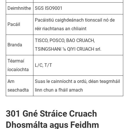
Deimhnithe
SGS ISO9001
Pacáistiú caighdeánach tionscail nó de
Pacáil
réir riachtanas an chliaint
TISCO, POSCO, BAO CRUACH,
Branda
TSINGSHANï ¼ QIYI CRUACH srl.
Téarmaí
L/C, T/T
íocaíochta
Am
Suas le cainníocht a ordú, déan teagmháil
seachadta
linn chun a fháil amach
301 Gné Stráice Cruach
Dhosmálta agus Feidhm