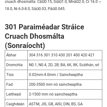
cruach dhosmálta: Câ¤0.15, Siâ¤1.0, Mnâ¤2.0, Cr 16.0 ~
18.0, Ni 6.0-8.0, Sâ¤0.03, Pâ¤0.045.
301 Paraiméadar Stráice
Cruach Dhosmálta
(Sonraíocht)
Ábhar
304 316 301 310 430 201 400 420 421
Dromchla
N0.1, N0.4, 2D, 2B, BA, 6K, 8K, Scáthán, srl
Tiús
0.02mm-4.0mm / Saincheaptha
Fad
200-3500 mm nó saincheaptha
Leithead
2-1500 mm nó saincheaptha
Caighdeán
ASTM, JIS, GB, AISI, DIN, BS, GA