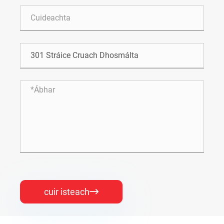
cuir isteach
